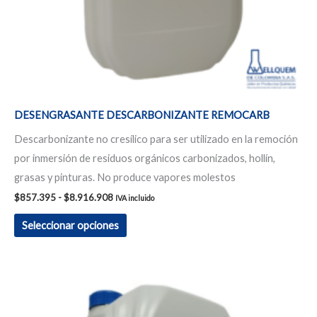
en
la
página
de
producto
DESENGRASANTE DESCARBONIZANTE REMOCARB
Descarbonizante no cresílico para ser utilizado en la remoción
por inmersión de residuos orgánicos carbonizados, hollín,
grasas y pinturas. No produce vapores molestos
$
857.395
-
$
8.916.908
IVA incluido
Seleccionar opciones
Rango
Este
de
producto
precios:
desde
tiene