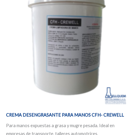
desde
tiene
$27.685
hasta
múltiples
$442.966
variantes.
Las
opciones
se
pueden
elegir
en
la
página
de
producto
CREMA DESENGRASANTE PARA MANOS CFH- CREWELL
Para manos expuestas a grasa y mugre pesada. Ideal en
empresas de transporte, talleres automotrices,