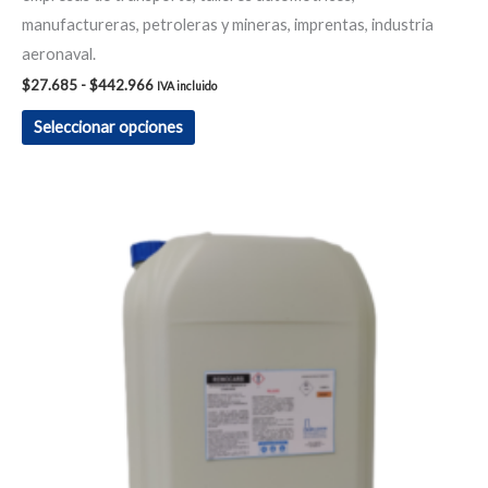
manufactureras, petroleras y mineras, imprentas, industria
aeronaval.
$
27.685
-
$
442.966
IVA incluido
Seleccionar opciones
Rango
Este
de
producto
precios:
desde
tiene
$857.395
hasta
múltiples
$8.916.908
variantes.
Las
opciones
se
pueden
elegir