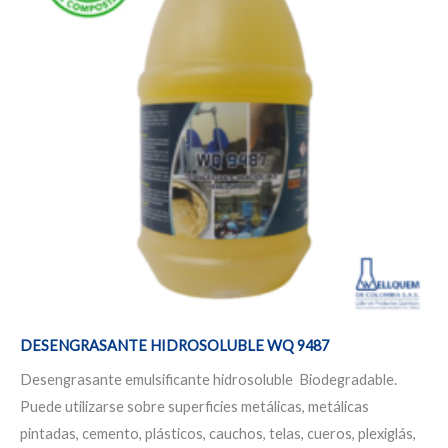
hasta
múltiples
$4.097.694
variantes.
Las
opciones
se
pueden
elegir
en
la
página
de
producto
DESENGRASANTE HIDROSOLUBLE WQ 9487
Desengrasante emulsificante hidrosoluble Biodegradable.
Puede utilizarse sobre superficies metálicas, metálicas
pintadas, cemento, plásticos, cauchos, telas, cueros, plexiglás,