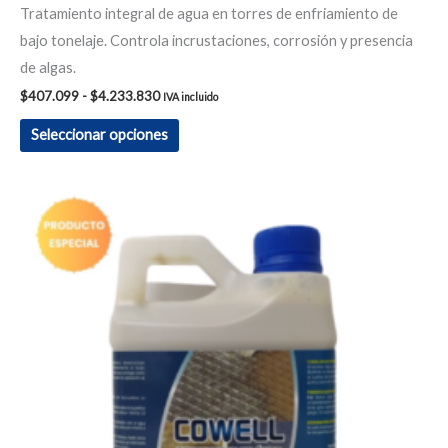
Tratamiento integral de agua en torres de enfriamiento de
bajo tonelaje. Controla incrustaciones, corrosión y presencia
de algas.
$
407.099
-
$
4.233.830
IVA incluido
Seleccionar opciones
Rango
Este
de
producto
precios:
desde
tiene
$122.981
hasta
múltiples
$25.579.954
variantes.
Las
opciones
se
pueden