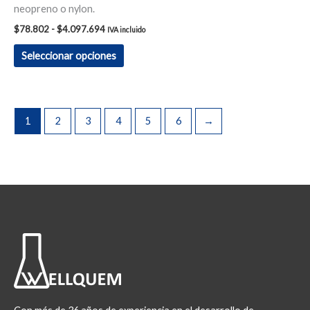
neopreno o nylon.
$
78.802
-
$
4.097.694
IVA incluido
Seleccionar opciones
1
2
3
4
5
6
→