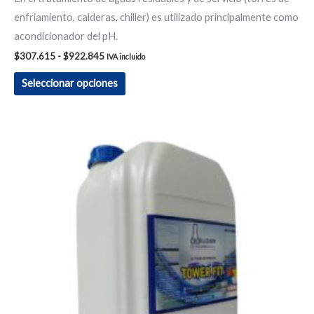
enfriamiento, calderas, chiller) es utilizado principalmente como
acondicionador del pH.
$
307.615
-
$
922.845
IVA incluido
Seleccionar opciones
Rango
Este
de
producto
precios:
desde
tiene
$451.605
hasta
múltiples
$4.696.692
variantes.
Las
opciones
se
pueden
elegir