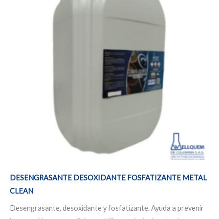
$91.368
hasta
múltiples
$4.751.146
variantes.
Las
opciones
se
pueden
elegir
en
la
página
de
producto
DESENGRASANTE DESOXIDANTE FOSFATIZANTE METAL
CLEAN
Desengrasante, desoxidante y fosfatizante. Ayuda a prevenir