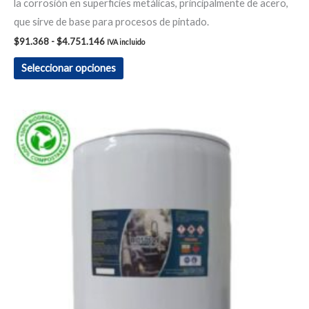
la corrosión en superficies metálicas, principalmente de acero,
que sirve de base para procesos de pintado.
$
91.368
-
$
4.751.146
IVA incluido
Seleccionar opciones
Rango
Este
de
producto
precios:
desde
tiene
$663.663
hasta
múltiples
$6.902.095
variantes.
Las
opciones
se
pueden
elegir
en