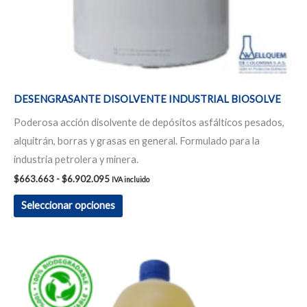
la
página
de
producto
DESENGRASANTE DISOLVENTE INDUSTRIAL BIOSOLVE
Poderosa acción disolvente de depósitos asfálticos pesados,
alquitrán, borras y grasas en general. Formulado para la
industria petrolera y minera.
$
663.663
-
$
6.902.095
IVA incluido
Seleccionar opciones
Rango
Este
de
producto
precios:
desde
tiene
$78.802