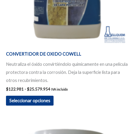
elegir
en
la
página
de
producto
CONVERTIDOR DE OXIDO COWELL
Neutraliza el óxido convirtiéndolo químicamente en una película
protectora contra la corrosión. Deja la superficie lista para
otros recubrimientos.
$
122.981
-
$
25.579.954
IVA incluido
Seleccionar opciones
Rango
Este
de
producto
precios: