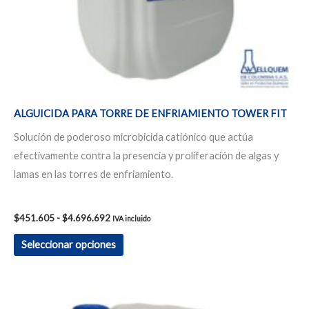
en
la
página
de
producto
ALGUICIDA PARA TORRE DE ENFRIAMIENTO TOWER FIT
Solución de poderoso microbicida catiónico que actúa
efectivamente contra la presencia y proliferación de algas y
lamas en las torres de enfriamiento.
$
451.605
-
$
4.696.692
IVA incluido
Seleccionar opciones
Rango
Este
de