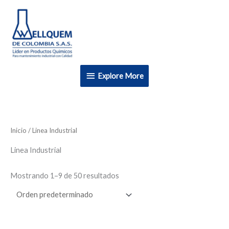
Ir
Explore
al
More
contenido
Explore More
Inicio
/ Linea Industrial
Linea Industrial
Mostrando 1–9 de 50 resultados
Rango
Este