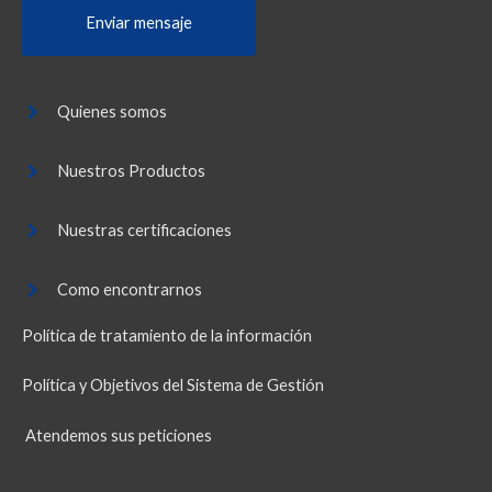
Enviar mensaje
t
o
r
Quienes somos
M
e
Nuestros Productos
s
s
Nuestras certificaciones
a
g
Como encontrarnos
e
Política de tratamiento de la información
Política y Objetivos del Sistema de Gestión
Atendemos sus peticiones