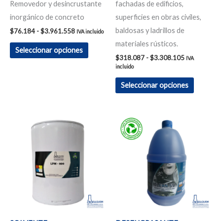
Removedor y desincrustante
fachadas de edificios,
página
página
inorgánico de concreto
superficies en obras civiles,
de
de
baldosas y ladrillos de
producto
product
$
76.184
-
$
3.961.558
IVA incluido
materiales rústicos.
Seleccionar opciones
$
318.087
-
$
3.308.105
IVA
incluido
Seleccionar opciones
Rango
Rango
Este
Este
de
de
producto
product
precios:
precios:
desde
desde
tiene
tiene
$697.697
$74.613
hasta
hasta
múltiples
múltiple
$7.256.049
$3.879.876
variantes.
variante
Las
Las
opciones
opcione
se
se