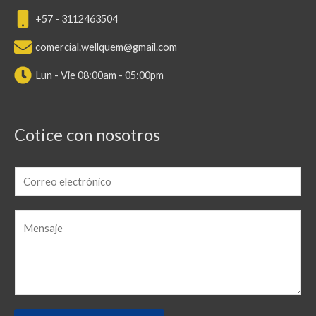
+57 - 3112463504
comercial.wellquem@gmail.com
Lun - Vie 08:00am - 05:00pm
Cotice con nosotros
E
m
a
C
i
o
l
m
m
e
n