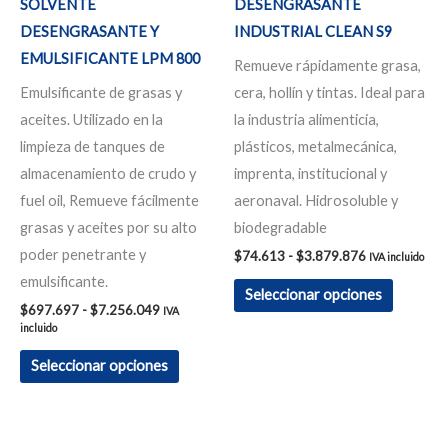
SOLVENTE
DESENGRASANTE
pueden
pueden
DESENGRASANTE Y
INDUSTRIAL CLEAN S9
elegir
elegir
EMULSIFICANTE LPM 800
Remueve rápidamente grasa,
en
en
Emulsificante de grasas y
cera, hollín y tintas. Ideal para
la
la
aceites. Utilizado en la
la industria alimenticia,
página
página
limpieza de tanques de
plásticos, metalmecánica,
de
de
almacenamiento de crudo y
imprenta, institucional y
producto
product
fuel oil, Remueve fácilmente
aeronaval. Hidrosoluble y
grasas y aceites por su alto
biodegradable
poder penetrante y
$
74.613
-
$
3.879.876
IVA incluido
emulsificante.
Seleccionar opciones
$
697.697
-
$
7.256.049
IVA
incluido
Seleccionar opciones